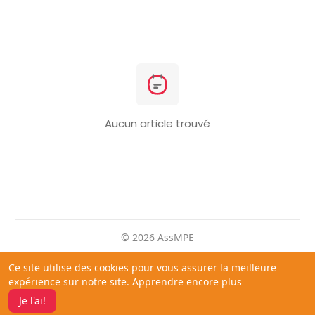
Aucun article trouvé
© 2026 AssMPE
Domicile
Sur
Contactez nous
Ce site utilise des cookies pour vous assurer la meilleure
politique de confidentialité
Conditions d'utilisation
expérience sur notre site.
Apprendre encore plus
Demande à être remboursé
Blog
Développeurs
Je l'ai!
Langue